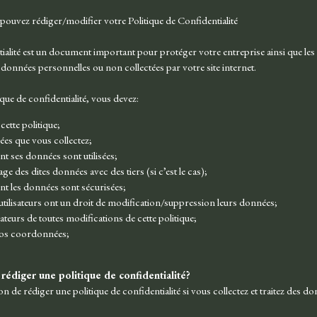
pouvez rédiger/modifier votre Politique de Confidentialité
ialité est un document important pour protéger votre entreprise ainsi que les ut
 données personnelles ou non collectées par votre site internet.
que de confidentialité, vous devez:
 cette politique;
ées que vous collectez;
t ses données sont utilisées;
e des dites données avec des tiers (si c’est le cas);
t les données sont sécurisées;
utilisateurs ont un droit de modification/suppression leurs données;
sateurs de toutes modifications de cette politique;
 vos coordonnées;
 rédiger une politique de confidentialité?
on de rédiger une politique de confidentialité si vous collectez et traitez des d